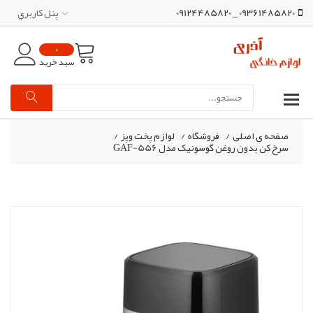
09361485820 _ 09124485820
پنل کاربري
0
سبد خرید
صفحه ی اصلی
/
فروشگاه
/
لوازم پخت وپز
/
سرخ کن بدون روغن گوسونیک مدل GAF-556