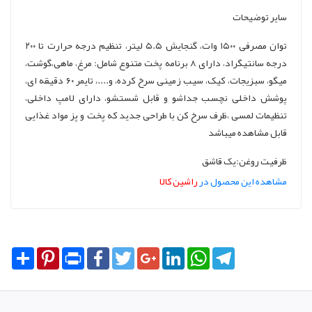
سایر توضیحات
توان مصرفی ۱۵۰۰ وات، گنجایش ۵.۵ لیتر، تنظیم درجه حرارت تا ۲۰۰
درجه سانتیگراد، دارای ۸ برنامه پخت متنوع شامل: مرغ، ماهی،گوشت،
میگو، سبزیجات، کیک، سیب زمینی سرخ کرده، و....، تایمر ۶۰ دقیقه ای،
پوشش داخلی نچسب جداشو و قابل شستشو، دارای لامپ داخلی،
تنظیمات لمسی ،ظرف سرخ کن با طراحی جدید که پخت و پز مواد غذایی
قابل مشاهده میباشد
ظرفیت روغن:یک قاشق
مشاهده این محصول در
راشین کالا
Share
Pinterest
Print
Facebook
Twitter
Google+
LinkedIn
WhatsApp
Telegram