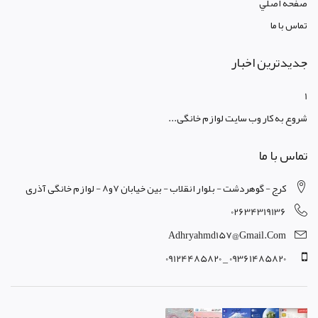
صفحه اصلي
تماس با ما
جدیدترین اخبار
1
شروع به کار وب سایت لوازم خانگی...
تماس با ما
کرج - گوهردشت - بلوار انقلاب - بین خیابان 7و8 - لوازم خانگی آذری
02634319136
Adhryahmd157@gmail.com
09361485820 _ 09124485820