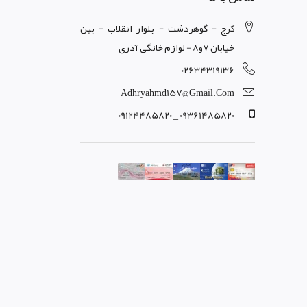
کرج - گوهردشت - بلوار انقلاب - بین
خیابان 7و8 - لوازم خانگی آذری
02634319136
Adhryahmd157@gmail.com
09361485820 _ 09124485820