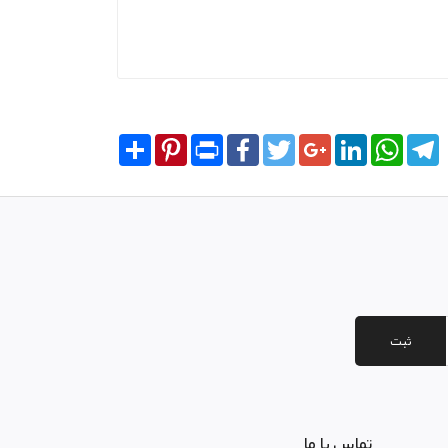
Share
Pinterest
Print
Facebook
Twitter
Google+
LinkedIn
WhatsA
T
ثبت
تماس با ما