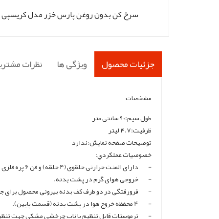
سرخ کن بدون روغن پارس خزر مدل کریسپی
جزئیات محصول
ویژگی ها
نظرات مشتری
مشخصات
طول سیم:۹۰ سانتی متر
ظرفیت:۴.۷ لیتر
توضیحات صفحه نمایش:ندارد
خصوصيات عملكردي:
-
دارای المنت حرارتی حلقوی (4 حلقه) و فن 6 پره فلزی بالای المنت (مستقر در قسمت بالایی بدنه اصلی) برای کمک به گردش هوا.
-
خروجی هوای گرم در پشت بدنه.
-
فرورفتگی در دو طرف کف بدنه بیرونی محصول برای جا
-
4 محفظه خروج هوا در پشت بدنه (قسمت پایین).
-
ترموستات قابل تنظیم با ناب چرخشی مشکی جهت تنظیم دما از 80 تا 200 درجه سانتیگراد (اعداد80، 120 ،160 و200 بر روی 