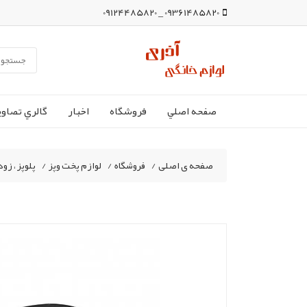
09361485820 _ 09124485820
صفحه اصلي
فروشگاه
اخبار
گالري تصاوي
صفحه ی اصلی
/
فروشگاه
/
لوازم پخت وپز
/
پلوپز ، زود