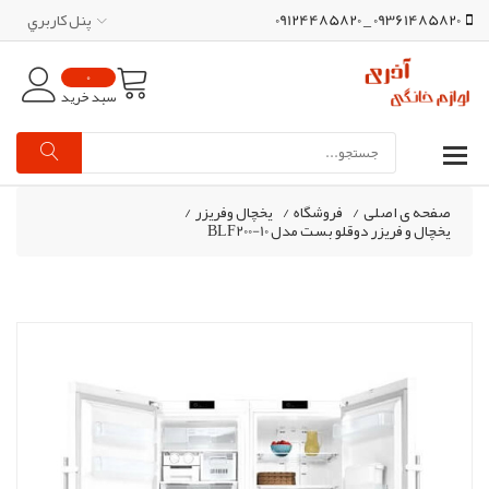
09361485820 _ 09124485820
پنل کاربري
0
سبد خرید
صفحه ی اصلی
/
فروشگاه
/
یخچال وفریزر
/
یخچال و فریزر دوقلو بست مدل BLF200-10