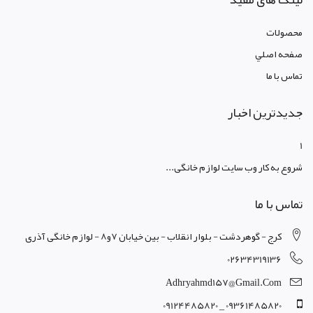
محصولات
صفحه اصلي
تماس با ما
جدیدترین اخبار
1
شروع به کار وب سایت لوازم خانگی...
تماس با ما
کرج - گوهردشت - بلوار انقلاب - بین خیابان 7و8 - لوازم خانگی آذری
02634319136
Adhryahmd157@gmail.com
09361485820 _ 09124485820