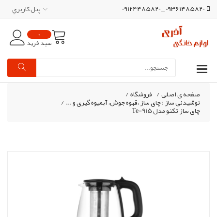
09361485820 _ 09124485820
پنل کاربري
0
سبد خرید
صفحه ی اصلی
/
فروشگاه
/
نوشیدنی ساز : چای ساز ،قهوه جوش، آبمیوه گیری و ...
/
چای ساز تکنو مدل Te-915