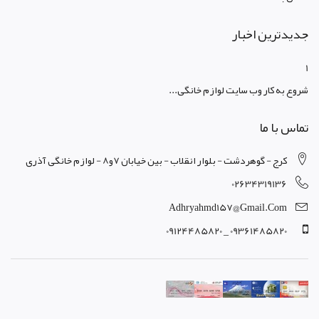
جدیدترین اخبار
1
شروع به کار وب سایت لوازم خانگی...
تماس با ما
کرج - گوهردشت - بلوار انقلاب - بین خیابان 7و8 - لوازم خانگی آذری
02634319136
Adhryahmd157@gmail.com
09361485820 _ 09124485820