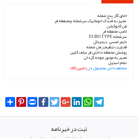
اجاق گاز پنج شعله
مجهز به فندک اتوماتیک سرشعله ومحفظه فر
فن کانوکشن
لامپ محفظه فر
سرشعله EURO TYPE
تایمر لمسی دیجیتال
قابلیت تنظیم زمان شعله
پوشش محفظه داخلی فر سلف کلین
مجهز به موتور جوجه گردان
تمام استیل
مشاهده این محصول در
راشین کالا
Share
Pinterest
Print
Facebook
Twitter
Google+
LinkedIn
WhatsApp
Telegram
ثبت در خبرنامه