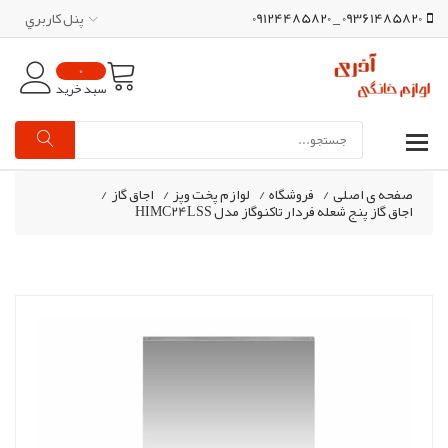
09361485820 _ 09124485820
پنل کاربري
0
سبد خرید
صفحه ی اصلی
/
فروشگاه
/
لوازم پخت وپز
/
اجاق گاز
/
اجاق گاز پنج شعله فردار تاکنوگاز مدل HIMC24LSS