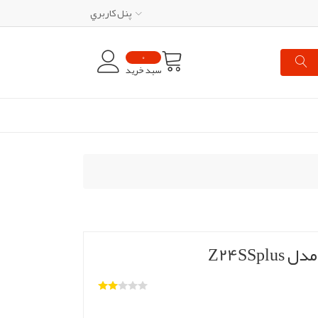
پنل کاربري
0
سبد خرید
Z24SSp