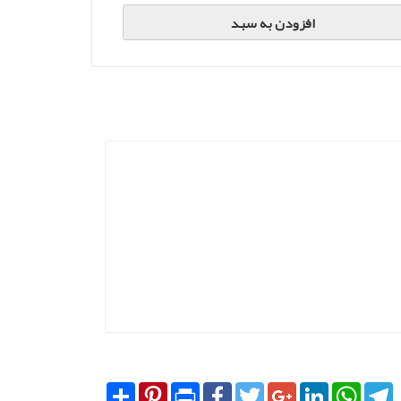
افزودن به سبد
Share
Pinterest
Print
Facebook
Twitter
Google+
LinkedIn
WhatsA
T