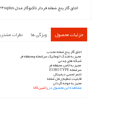
اجاق گاز پنج شعله فردار تاکنوگاز مدل z24ssplus
جزئیات محصول
ویژگی ها
نظرات مشتری
اجاق گاز پنج شعله محدب
مجهز به فندک اتوماتیک سرشعله ومحفظه فر
شبکه های چدنی
مجهز به لامپ محفظه فر
سرشعله EURO TYPE
تایمر لمسی دیجیتال
قابلیت تنظیم زمان شعله
مجهز به جوجه گردان
مشاهده این محصول در
راشین کالا