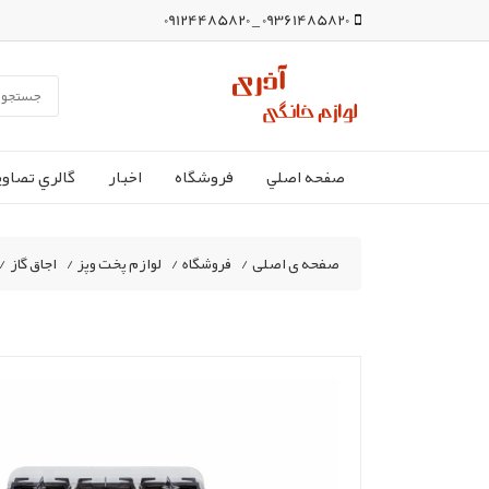
09361485820 _ 09124485820
صفحه اصلي
فروشگاه
اخبار
گالري تصاوي
صفحه ی اصلی
/
فروشگاه
/
لوازم پخت وپز
/
اجاق گاز
/