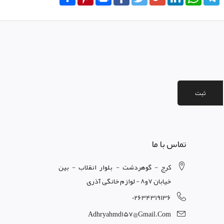
ثبت
تماس با ما
کرج - گوهردشت - بلوار انقلاب - بین
خیابان 7و8 - لوازم خانگی آذری
02634319136
Adhryahmd157@gmail.com