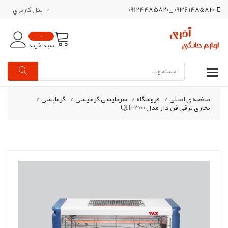
09361485820 _ 09124485820
پنل کاربري
0
سبد خرید
صفحه ی اصلی
/
فروشگاه
/
سرمایشی گرمایشی
/
گرمایشی
/
بخاری برقی فن دار مدل QH-3000