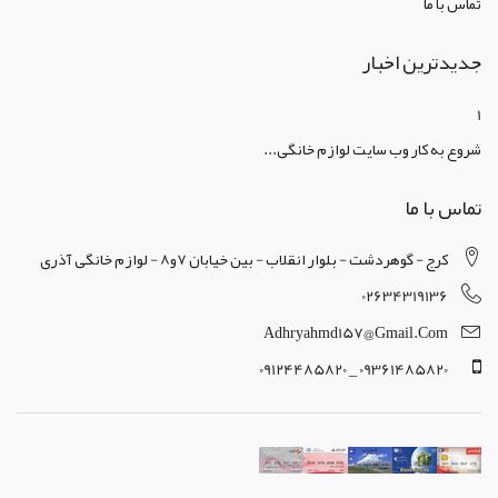
تماس با ما
جدیدترین اخبار
1
شروع به کار وب سایت لوازم خانگی...
تماس با ما
کرج - گوهردشت - بلوار انقلاب - بین خیابان 7و8 - لوازم خانگی آذری
02634319136
Adhryahmd157@gmail.com
09361485820 _ 09124485820