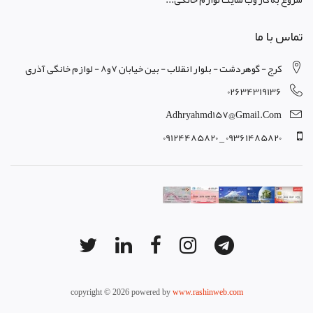
تماس با ما
کرج - گوهردشت - بلوار انقلاب - بین خیابان 7و8 - لوازم خانگی آذری
02634319136
Adhryahmd157@gmail.com
09361485820 _ 09124485820
copyright © 2026 powered by
www.rashinweb.com