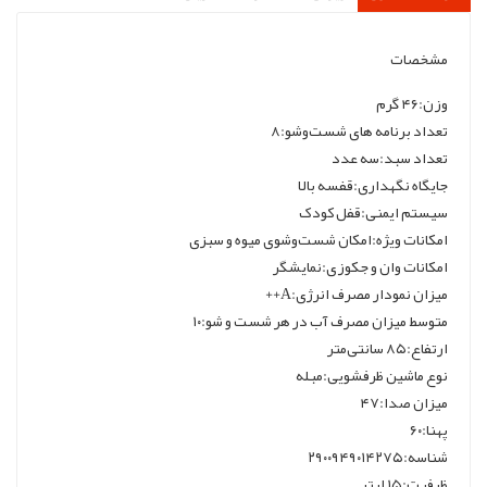
مشخصات
وزن:۴۶ گرم
تعداد برنامه های شست‌وشو:۸
تعداد سبد:سه عدد
جایگاه نگهداری:قفسه بالا
سیستم ایمنی:قفل کودک
امکانات ویژه:امکان شست‌وشوی میوه و سبزی
امکانات وان و جکوزی:نمایشگر
میزان نمودار مصرف انرژی:A++
متوسط میزان مصرف آب در هر شست و شو:۱۰
ارتفاع:۸۵ سانتی‌متر
نوع ماشین ظرفشویی:مبله
میزان صدا:۴۷
پهنا:۶۰
شناسه:۲۹۰۰۹۴۹۰۱۴۲۷۵
ظرفیت:۱۵ لیتر