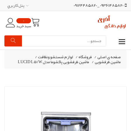
09361485820 _ 09124485820
پنل کاربري
0
سبد خرید
صفحه ی اصلی
/
فروشگاه
/
لوازم شستشو ونظافت
/
ماشین ظرفشویی
/
ماشین ظرفشویی پاکشوما مدل LUCID L51 W