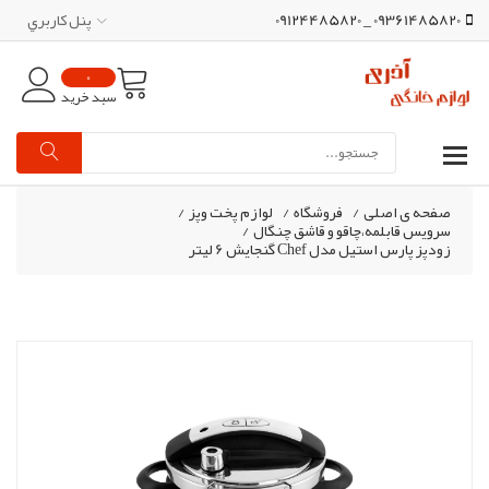
09361485820 _ 09124485820
پنل کاربري
0
سبد خرید
صفحه ی اصلی
/
فروشگاه
/
لوازم پخت وپز
/
سرویس قابلمه،چاقو و قاشق چنگال
/
زودپز پارس استیل مدل Chef گنجایش 6 لیتر