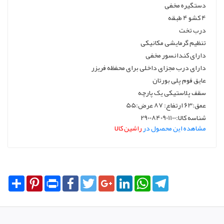
دستگیره مخفی
4 کشو 4 طبقه
درب تخت
تنظیم گرمایشی مکانیکی
دارای کندانسور مخفی
دارای درب مجزای داخلی برای محفظه فریزر
عایق فوم پلی بورتان
سقف پلاستیکی یک پارچه
عمق:63 ارتفاع: 87 عرض:55
شناسه کالا:2900840901100
مشاهده این محصول در
راشین کالا
Share
Pinterest
Print
Facebook
Twitter
Google+
LinkedIn
WhatsApp
Telegram