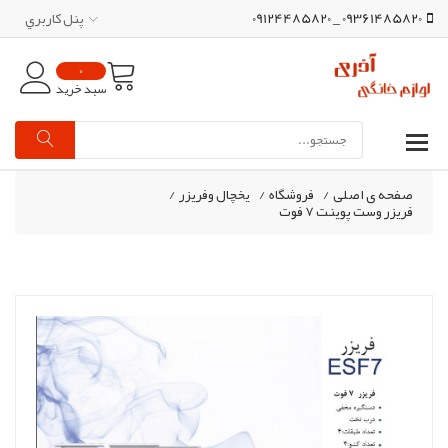
09361485820 _ 09124485820
پنل کاربري
0
سبد خرید
صفحه ی اصلی
/
فروشگاه
/
یخچال وفریزر
/
فریزر وست پوینت 7 فوت