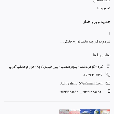
صفحه اصلي
تماس با ما
جدیدترین اخبار
1
شروع به کار وب سایت لوازم خانگی...
تماس با ما
کرج - گوهردشت - بلوار انقلاب - بین خیابان 7و8 - لوازم خانگی آذری
02634319136
Adhryahmd157@gmail.com
09361485820 _ 09124485820