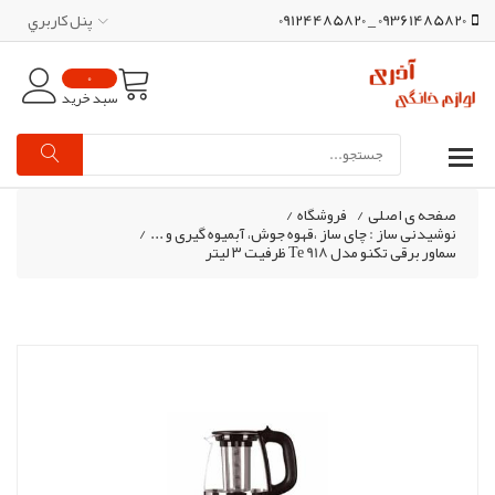
09361485820 _ 09124485820
پنل کاربري
0
سبد خرید
صفحه ی اصلی
/
فروشگاه
/
نوشیدنی ساز : چای ساز ،قهوه جوش، آبمیوه گیری و ...
/
سماور برقی تکنو مدل Te 918 ظرفیت ۳ لیتر