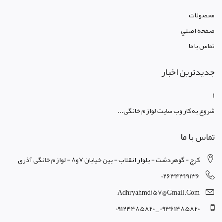
محصولات
صفحه اصلي
تماس با ما
جدیدترین اخبار
1
شروع به کار وب سایت لوازم خانگی...
تماس با ما
کرج - گوهردشت - بلوار انقلاب - بین خیابان 7و8 - لوازم خانگی آذری
02634319136
Adhryahmd157@gmail.com
09361485820 _ 09124485820