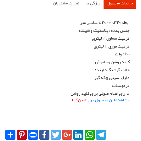
جزئیات محصول
ویژگی ها
نظرات مشتریان
ابعاد:520.230.320.سانتی متر
جنس بدنه : پلاستیک و شیشه
ظرفیت سماور: 3 لیتری
ظرفیت قوری : 1 لیتری
2600 وات
کلید روشن و خاموش
حالت گرم نگهدارنده
دارای سینی چکه گیر
ترموستات
دارای اعلام صوتی برای کلید روشن
مشاهده این محصول در
راشین کالا
Share
Pinterest
Print
Facebook
Twitter
Google+
LinkedIn
WhatsApp
Telegram