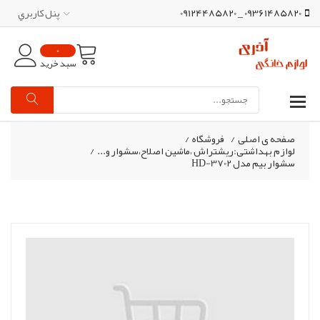
09361485820 _ 09124485820
پنل کاربري
0
سبد خرید
صفحه ی اصلی
/
فروشگاه
/
لوازم بهداشتی:ریشتراش ،ماشین اصلاح،سشوار و...
/
سشوار بیم مدل HD-3702