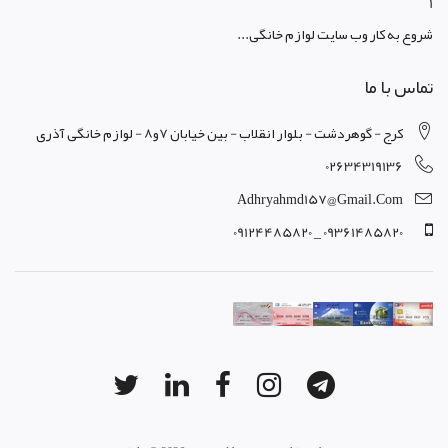
1
شروع به کار وب سایت لوازم خانگی...
تماس با ما
کرج - گوهردشت - بلوار انقلاب - بین خیابان 7و8 - لوازم خانگی آذری
02634319136
Adhryahmd157@gmail.com
09361485820 _ 09124485820