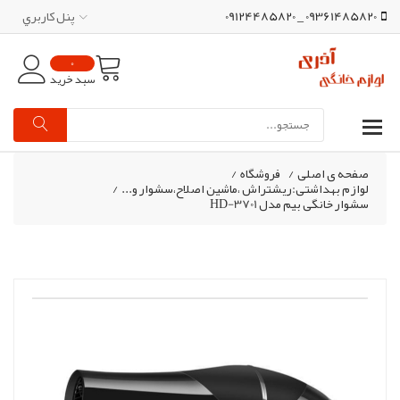
09361485820 _ 09124485820
پنل کاربري
0
سبد خرید
صفحه ی اصلی
/
فروشگاه
/
لوازم بهداشتی:ریشتراش ،ماشین اصلاح،سشوار و...
/
سشوار خانگی بیم مدل HD-3701