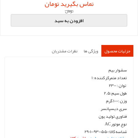
تماس بگیرید تومان
تومان
افزودن به سبد
جزئیات محصول
ویژگی ها
نظرات مشتریان
سشوار بیم
تعداد متمرکز کننده: 1
توان : 2300
طول سیم:2.5
وزن :1000 گرم
سری دیسپانسر
فناوری تولید یون
نوع موتور AC
شناسه کالا:2901009300550
مشاهده این محصول در
راشین کالا