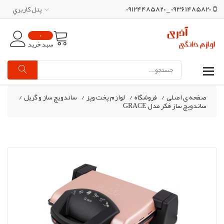
09361485820 _ 09124485820
پنل کاربري
0
سبد خرید
صفحه ی اصلی
/
فروشگاه
/
لوازم پخت وپز
/
ساندویچ ساز و گریل
/
ساندویچ ساز فکر مدل GRACE