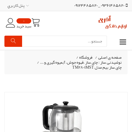
09361485820 _ 09124485820
پنل کاربري
0
سبد خرید
صفحه ی اصلی
/
فروشگاه
/
نوشیدنی ساز : چای ساز ،قهوه جوش، آبمیوه گیری و ...
/
چای ساز بیم مدل TM2801MST