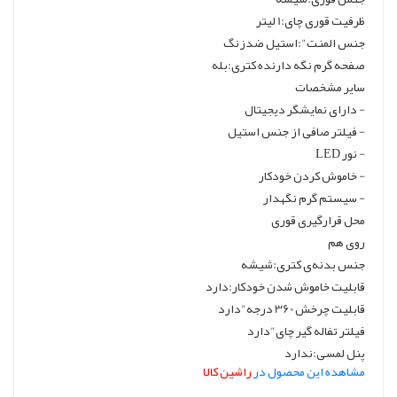
ظرفیت قوری چای:1 لیتر
جنس المنت":استیل ضدزنگ
صفحه گرم نگه دارنده کتری:بله
سایر مشخصات
- دارای نمایشگر دیجیتال
- فیلتر صافی از جنس استیل
- نور LED
- خاموش کردن خودکار
- سیستم گرم نگهدار
محل قرارگیری قوری
روی هم
جنس بدنه‌ی کتری:شیشه
قابلیت خاموش شدن خودکار:دارد
قابلیت چرخش 360 درجه"دارد
فیلتر تفاله گیر چای"دارد
پنل لمسی:ندارد
مشاهده این محصول در
راشین کالا