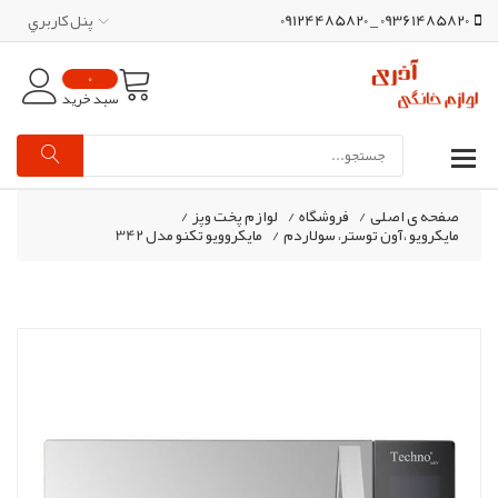
09361485820 _ 09124485820
پنل کاربري
0
سبد خرید
صفحه ی اصلی
/
فروشگاه
/
لوازم پخت وپز
/
مایکرویو ،آون توستر، سولاردم
/
مایکروویو تکنو مدل 342