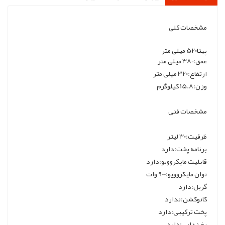
مشخصات کلی
پهنا520 میلی‌ متر
عمق:380 میلی‌ متر
ارتفاع:320 میلی‌ متر
وزن:15.8 کیلوگرم
مشخصات فنی
ظرفیت:30 لیتر
برنامه پخت:دارد
قابلیت مایکروویو:دارد
توان مایکروویو:900 وات
گریل:دارد
کانوکشن:ندارد
پخت ترکیبی:دارد
یخ زدایی:دارد