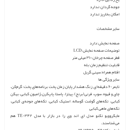
جوجه گردان:ندارد
امکان بخارپز:ندارد
سایر مشخصات
صفحه نمایش:دارد
توضیحات صفحه نمایش:LCD
قطر صفحه چرخان:310 میلی متر
قابلیت تنظیم زمان:بله
اقلام همراه:سینی گریل
سایر ویژگی ها
تایمر 60 دقیقه‌ای زنگ هشدار پایان زمان پخت برنامه‌های پخت: گرم‌کن،
چای و قهوه، سوپ، فرنی(برنج)، پیتزا، پاستا، پاپ‌کرن،ژامبون کبابی، بیکن
کبابی، تکه‌های گوشت گوساله، استیک کبابی، تکه‌های جوجه‌ی کبابی،
تکه‌های ماهی کبابی
مایکروویو تکنو مدل ای اند وی را در بازار با مدل TE-342 هم
می‌شناسند.