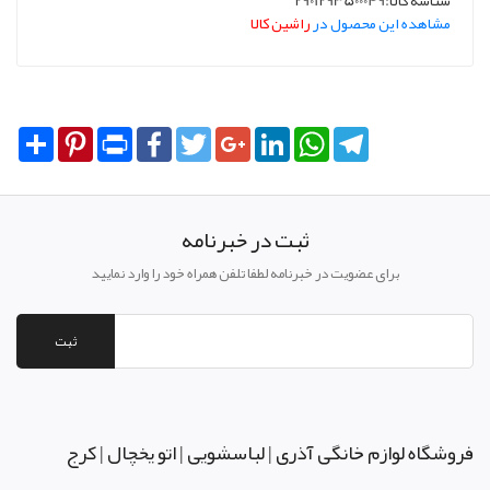
شناسه کالا:2901293500049
مشاهده این محصول در
راشین کالا
Share
Pinterest
Print
Facebook
Twitter
Google+
LinkedIn
WhatsApp
Telegram
ثبت در خبرنامه
برای عضویت در خبرنامه لطفا تلفن همراه خود را وارد نمایید
ثبت
فروشگاه لوازم خانگی آذری | لباسشویی | اتو یخچال | کرج