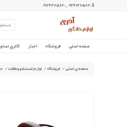
09361485820 _ 09124485820
صفحه اصلي
فروشگاه
اخبار
گالري تصاوي
صفحه ی اصلی
/
فروشگاه
/
لوازم شستشو ونظافت
/
جا