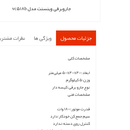
جاروبرقی وینسنت مدل vc518b
جزئیات محصول
ویژگی ها
نظرات مشتری
مشخصات کلی
ابعاد:500x400x400 میلی‌متر
وزن:5 کیلوگرم
نوع جارو برقی:کیسه دار
مشخصات فنی
قدرت موتور:1800 وات
سیم جمع کن خودکار:دارد
کنترل روی دسته:ندارد