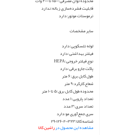
محدوده توان مصرفی:1500 تا 2000 وات
قابلیت فشرده‌سازی زباله:ندارد
ترموستات موتور:دارد
سایر مشخصات
لوله تلسکوپی:دارد
فیلتر بهداشتی:دارد
نوع فیلتر خروجی:HEPA
پاکت جارو برقی:دارد
طول کابل برق:6 متر
شعاع کارکرد:9 متر
محدوده طول کابل برق:5 تا 10 متر
تعداد پارویی:1 عدد
تعداد سری:3 عدد
سری جمع‌آوری مو:دارد
شناسه کالا:2901260200323
مشاهده این محصول در
راشین کالا