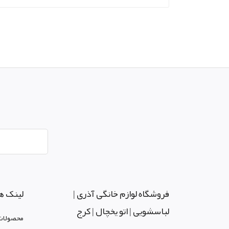
فروشگاه لوازم خانگی آذری |
لینک ه
لباسشویی | اتو یخچال | کرج
محصولات