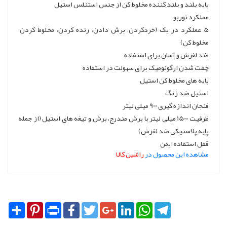
پایه بلند و بلند کننده مخلوط کن از جنس استنلس استیل
عملکرد توربو
5 عملکرد در یک (خردکردن، برش دادن، رنده کردن، مخلوط کردن،
مخلوط کن)
ضد لغزش و آسان برای استفاده
چفت شدن ارگونومیک برای سهولت در استفاده
پایه های مخلوط کن استیل
استیل ضد زنگ
فنجان اندازه گیری 900 میلی لیتر
ظرفیت 1500 میلی لیتر با برش مندرج، برش و تیغه های استیل (از جمله
پایه پلاستیکی ضد لغزش)
قفل استفاده ایمن
مشاهده این محصول در
راشین کالا
Share
Pinterest
Print
Facebook
Twitter
Google+
LinkedIn
WhatsApp
Telegram