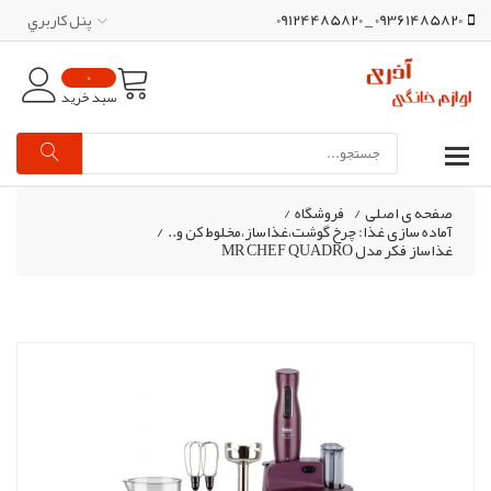
09361485820 _ 09124485820
پنل کاربري
0
سبد خرید
صفحه ی اصلی
/
فروشگاه
/
آماده سازی غذا: چرخ گوشت،غذاساز،مخلوط کن و..
/
غذاساز فکر مدل MR CHEF QUADRO