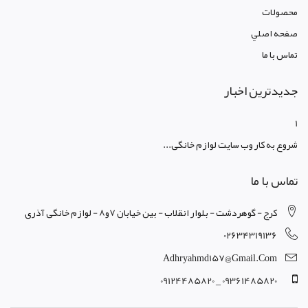
محصولات
صفحه اصلي
تماس با ما
جدیدترین اخبار
1
شروع به کار وب سایت لوازم خانگی...
تماس با ما
کرج - گوهردشت - بلوار انقلاب - بین خیابان 7و8 - لوازم خانگی آذری
02634319136
Adhryahmd157@gmail.com
09361485820 _ 09124485820