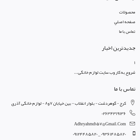
محصولات
صفحه اصلي
تماس با ما
جدیدترین اخبار
1
شروع به کار وب سایت لوازم خانگی...
تماس با ما
کرج - گوهردشت - بلوار انقلاب - بین خیابان 7و8 - لوازم خانگی آذری
02634319136
Adhryahmd157@gmail.com
09361485820 _ 09124485820