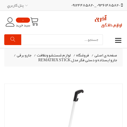
09361485820 _ 09124485820
پنل کاربري
0
سبد خرید
صفحه ی اصلی
/
فروشگاه
/
لوازم شستشو ونظافت
/
جارو برقی
/
جارو ایستاده و دستی فکر مدل REMATRIX STICK