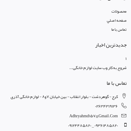
محصولات
صفحه اصلي
تماس با ما
جدیدترین اخبار
1
شروع به کار وب سایت لوازم خانگی...
تماس با ما
کرج - گوهردشت - بلوار انقلاب - بین خیابان 7و8 - لوازم خانگی آذری
02634319136
Adhryahmd157@gmail.com
09361485820 _ 09124485820