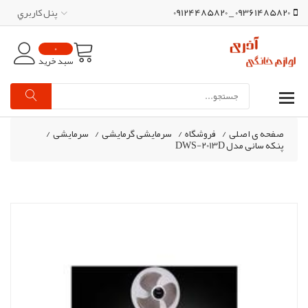
09361485820 _ 09124485820
پنل کاربري
0
سبد خرید
صفحه ی اصلی
/
فروشگاه
/
سرمایشی گرمایشی
/
سرمایشی
/
پنکه سانی مدل DWS-2013D