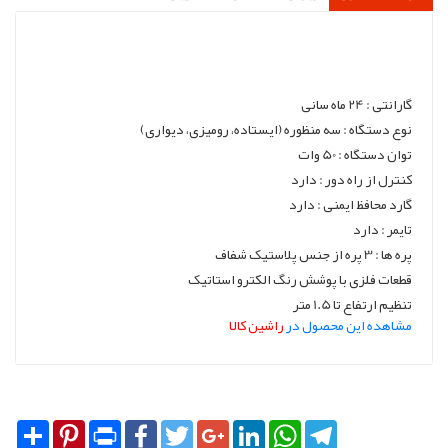
گارانتی : 24 ماه سانی
نوع دستگاه : سه منظوره (ایستاده، رومیزی، دیواری)
توان دستگاه : 50 وات
کنترل از راه دور : دارد
گارد محافظ ایمنی : دارد
تایمر : دارد
پره ها : 3 پره از جنس پلاستیک شفاف
قطعات فلزی با پوشش رنگ الکترو استاتیک
تنظیم ارتفاع تا 1.5 متر
مشاهده این محصول در
راشین کالا
Share
Pinterest
Print
Facebook
Twitter
Google+
LinkedIn
WhatsApp
Telegram