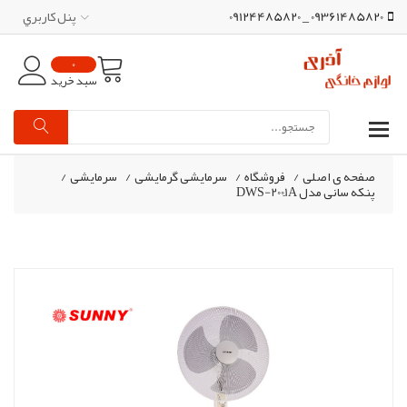
09361485820 _ 09124485820
پنل کاربري
0
سبد خرید
صفحه ی اصلی
/
فروشگاه
/
سرمایشی گرمایشی
/
سرمایشی
/
پنکه سانی مدل DWS-2001ََA