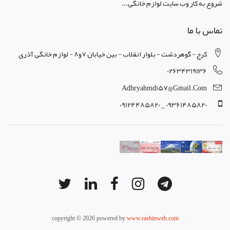
شروع به کار وب سایت لوازم خانگی...
تماس با ما
کرج - گوهردشت - بلوار انقلاب - بین خیابان 7و8 - لوازم خانگی آذری
02634319136
Adhryahmd157@gmail.com
09361485820 _ 09124485820
copyright © 2026 powered by
www.rashinweb.com