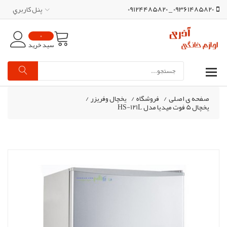
09361485820 _ 09124485820
پنل کاربري
0
سبد خرید
صفحه ی اصلی
/
فروشگاه
/
یخچال وفریزر
/
یخچال 5 فوت میدیا مدل HS-121L