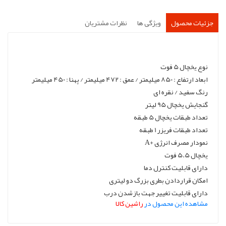
جزئیات محصول
ویژگی ها
نظرات مشتریان
نوع یخچال 5 فوت
ابعاد ارتفاع : 850 میلیمتر / عمق : 472 میلیمتر / پهنا : 450 میلیمتر
رنگ سفید / نقره ای
گنجایش یخچال 95 لیتر
تعداد طبقات یخچال 5 طبقه
تعداد طبقات فریزر 1 طبقه
نمودار مصرف انرژی +A
یخچال 5.5 فوت
دارای قابلیت کنترل دما
امکان قراردادن بطری بزرگ دو لیتری
دارای قابلیت تغییر جهت بازشدن درب
مشاهده این محصول در
راشین کالا