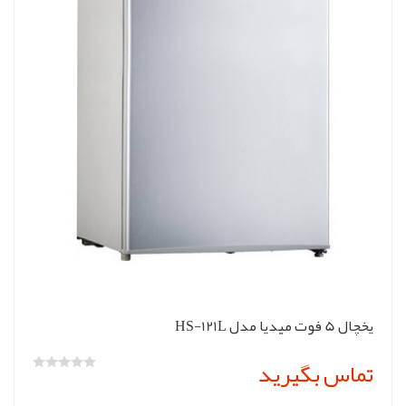
یخچال 5 فوت میدیا مدل HS-121L
تماس بگیرید