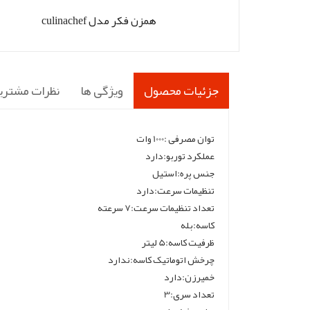
همزن فکر مدل culinachef
جزئیات محصول
ویژگی ها
نظرات مشتری
توان مصرفی :1000 وات
عملکرد توربو:دارد
جنس پره:استیل
تنظیمات سرعت:دارد
تعداد تنظیمات سرعت:7 سرعته
کاسه:بله
ظرفیت کاسه:5 لیتر
چرخش اتوماتیک کاسه:ندارد
خمیرزن:دارد
تعداد سری:3