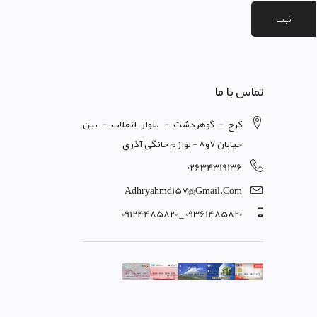
ثبت
تماس با ما
کرج - گوهردشت - بلوار انقلاب - بین
خیابان 7و8 - لوازم خانگی آذری
02634319136
Adhryahmd157@gmail.com
09361485820 _ 09124485820