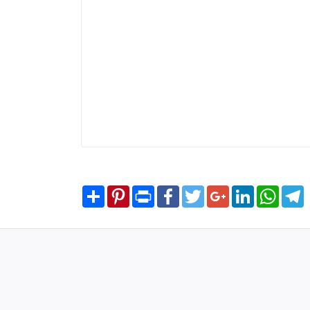
Share
Pinterest
Print
Facebook
Twitter
Google+
LinkedIn
WhatsA
T