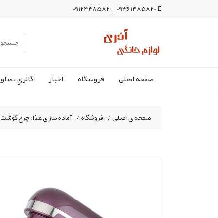
09361485820 _ 09124485820
صفحه اصلي
فروشگاه
اخبار
گالري تصاوي
صفحه ی اصلی
/
فروشگاه
/
آماده سازی غذا: چرخ گوشت،غ