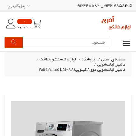
09361485820 _ 09124485820
پنل کاربري
0
سبد خرید
صفحه ی اصلی
/
فروشگاه
/
لوازم شستشو ونظافت
/
ماشین لباسشویی
/
ماشین لباسشویی دوو 8 کیلوییPali (Primo) LM-881