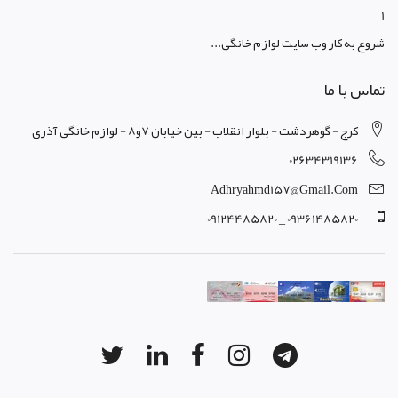
1
شروع به کار وب سایت لوازم خانگی...
تماس با ما
کرج - گوهردشت - بلوار انقلاب - بین خیابان 7و8 - لوازم خانگی آذری
02634319136
Adhryahmd157@gmail.com
09361485820 _ 09124485820