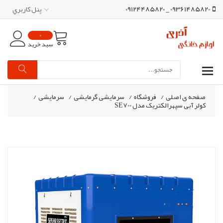
09361485820 _ 09124485820
پنل کاربري
0
سبد خرید
صفحه ی اصلی
/
فروشگاه
/
سرمایشی گرمایشی
/
سرمایشی
/
کولر آبی سپهرالکتریک مدل SE700