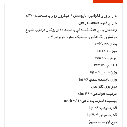
داراي ورق گالوانيزه با پوشش 19ميکرون روي با مشخصه Z270
داراي کليد حفاظت از جان
راندمان بالاي خنک کنندگي با استفاده از پوشال مرغوب اشباع
پوشش رنگ الکترواستاتيک مقاوم دربرابر UV
ولتاژ 220 v~Hz
طول 870 mm
عرض 870 mm
ارتفاع 1160 mm
وزن خالص 85 kg
وزن با بسته بندی 86 kg
نوع ورق گالوانیزه
ظرفیت هوادهی 4600 cfm
بيشينه قدرت باد دهي 7820 m³/h
قدرت پمپ 1/60 hp
قدرت موتور 3/4 hp
نوع فن سانتریفیوژ