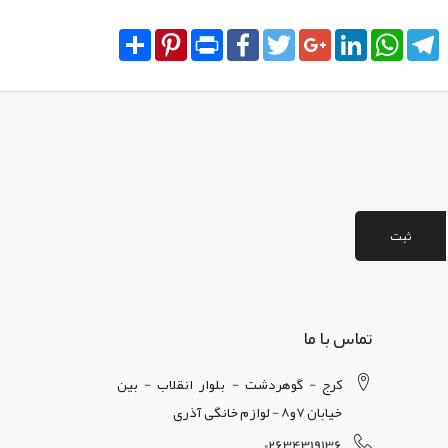
Share
Pinterest
Print
Facebook
Twitter
Google+
LinkedIn
WhatsA
T
ثبت
تماس با ما
کرج - گوهردشت - بلوار انقلاب - بین
خیابان 7و8 - لوازم خانگی آذری
02634319136