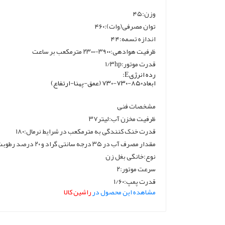
وزن:۴۵
توان مصرفی(وات):۴۶۰
اندازه تسمه:۴۴
ظرفیت هوادهی:۳۹۰۰-۲۳۰۰ مترمکعب بر ساعت
قدرت موتور:۱/۳hp
رده انرژیE:
ابعاد۸۵۰-۷۳۰-۷۳۰ (عمق-پهنا-ارتفاع)
مشخصات فنی
ظرفیت مخزن آب:لیتر۳۷
قدرت خنک کنندگی به مترمکعب در شرایط نرمال:۱۸۰
مقدار مصرف آب در ۳۵ درجه سانتی گراد و ۲۰ درصد رطوبت نسبی:۲۴ لیتر
نوع:خانگی بغل زن
سرعت موتور:۲
قدرت پمپ:۱/۶۰
مشاهده این محصول در
راشین کالا