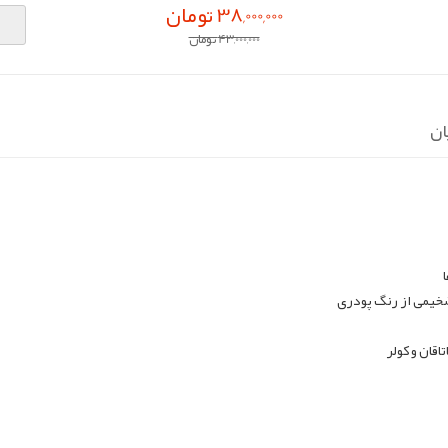
38,000,000 تومان
43,000,000 تومان
ان
ضخیمی از رنگ پودری
اقان و کولر