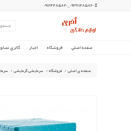
09361485820 _ 09124485820
صفحه اصلي
فروشگاه
اخبار
گالري تصاوي
صفحه ی اصلی
/
فروشگاه
/
سرمایشی گرمایشی
/
سرما