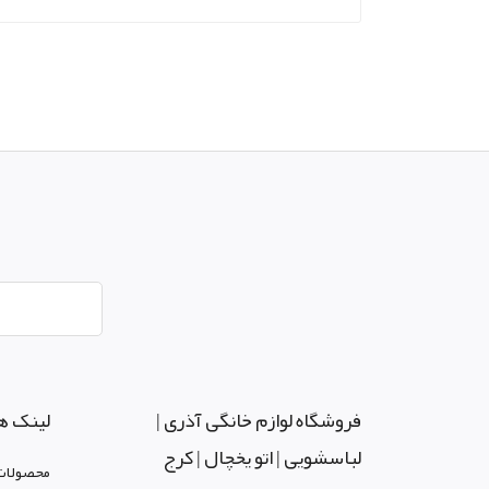
فروشگاه لوازم خانگی آذری |
لینک ه
لباسشویی | اتو یخچال | کرج
محصولات