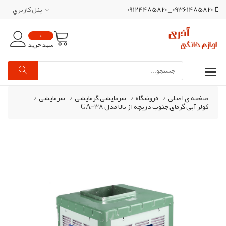
09361485820 _ 09124485820
پنل کاربري
0
سبد خرید
صفحه ی اصلی
/
فروشگاه
/
سرمایشی گرمایشی
/
سرمایشی
/
کولر آبی گرمای جنوب دریچه از بالا مدل GA-38