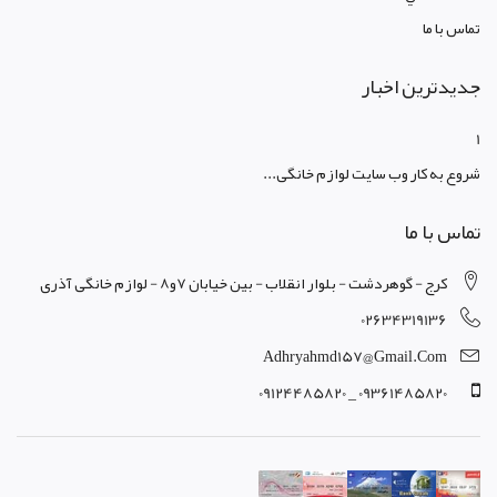
تماس با ما
جدیدترین اخبار
1
شروع به کار وب سایت لوازم خانگی...
تماس با ما
کرج - گوهردشت - بلوار انقلاب - بین خیابان 7و8 - لوازم خانگی آذری
02634319136
Adhryahmd157@gmail.com
09361485820 _ 09124485820