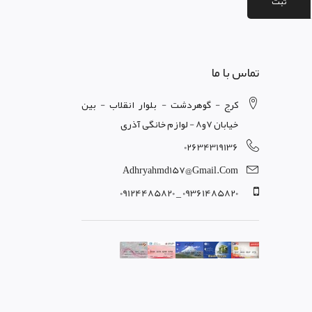
ثبت
تماس با ما
کرج - گوهردشت - بلوار انقلاب - بین
خیابان 7و8 - لوازم خانگی آذری
02634319136
Adhryahmd157@gmail.com
09361485820 _ 09124485820