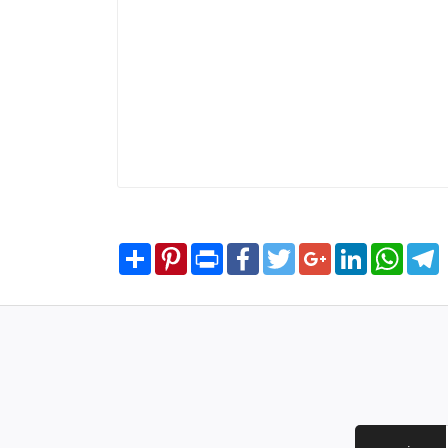
Share
Pinterest
Print
Facebook
Twitter
Google+
LinkedIn
WhatsA
T