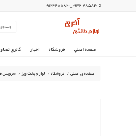
09361485820 _ 09124485820
صفحه اصلي
فروشگاه
اخبار
گالري تصاوي
صفحه ی اصلی
/
فروشگاه
/
لوازم پخت وپز
/
سرویس قاب