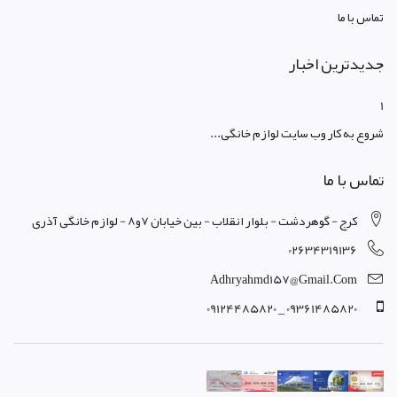
تماس با ما
جدیدترین اخبار
1
شروع به کار وب سایت لوازم خانگی...
تماس با ما
کرج - گوهردشت - بلوار انقلاب - بین خیابان 7و8 - لوازم خانگی آذری
02634319136
Adhryahmd157@gmail.com
09361485820 _ 09124485820