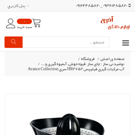
09361485820 _ 09124485820
پنل کاربري
0
سبد خرید
صفحه ی اصلی
/
فروشگاه
/
نوشیدنی ساز : چای ساز ،قهوه جوش، آبمیوه گیری و ...
/
آب مرکبات گیری فیلیپس HR2752 سری Avance Collection