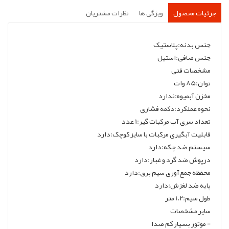
جزئیات محصول
ویژگی ها
نظرات مشتریان
جنس بدنه:پلاستیک
جنس صافی:استیل
مشخصات فنی
توان:85 وات
مخزن آبمیوه:ندارد
نحوه عملکرد:دکمه فشاری
تعداد سری آب مرکبات گیر:1 عدد
قابلیت آبگیری مرکبات با سایز کوچک:دارد
سیستم ضد چکه:دارد
درپوش ضد گرد و غبار:دارد
محفظه جمع‌آوری سیم برق:دارد
پایه ضد لغزش:دارد
طول سیم:1.2 متر
سایر مشخصات
- موتور بسیار کم صدا