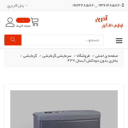
09361485820 _ 09124485820
پنل کاربري
0
سبد خرید
صفحه ی اصلی
/
فروشگاه
/
سرمایشی گرمایشی
/
گرمایشی
/
بخاری بدون دودکش آبسال 437