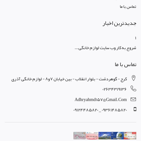
تماس با ما
جدیدترین اخبار
1
شروع به کار وب سایت لوازم خانگی...
تماس با ما
کرج - گوهردشت - بلوار انقلاب - بین خیابان 7و8 - لوازم خانگی آذری
02634319136
Adhryahmd157@gmail.com
09361485820 _ 09124485820