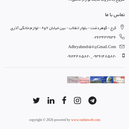
تماس با ما
کرج - گوهردشت - بلوار انقلاب - بین خیابان 7و8 - لوازم خانگی آذری
02634319136
Adhryahmd157@gmail.com
09361485820 _ 09124485820
copyright © 2026 powered by
www.rashinweb.com