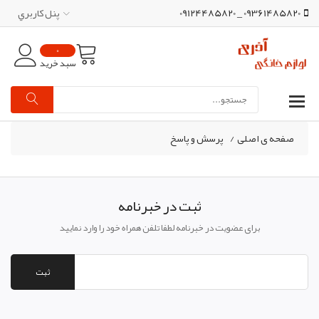
09361485820 _ 09124485820
پنل کاربري
0
سبد خرید
صفحه ی اصلی
/
پرسش و پاسخ
ثبت در خبرنامه
برای عضویت در خبرنامه لطفا تلفن همراه خود را وارد نمایید
ثبت